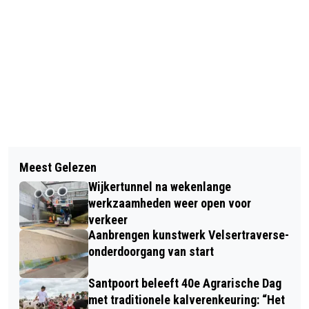
Vorig artikel
Volgend artikel
PEUTEROPVANG KLEINE BEER
Meest Gelezen
MET Z'N ALLEN IN DE RIJ VOOR 100
OPGEFLEURD MET HULP ROTARYCLUB
Wijkertunnel na wekenlange
MILJOEN OLIEBOLLEN
werkzaamheden weer open voor
verkeer
Aanbrengen kunstwerk Velsertraverse-
onderdoorgang van start
Santpoort beleeft 40e Agrarische Dag
met traditionele kalverenkeuring: “Het