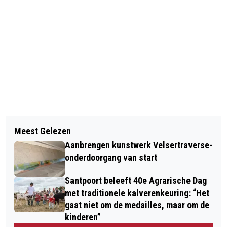
Vorig artikel
Volgend artikel
DE ALLERBESTE CARNAVALSKRAKERS
Meest Gelezen
VERMISTE EN GEVONDEN DIEREN
VOOR 2023 OP EEN RIJTJE
Aanbrengen kunstwerk Velsertraverse-
DIERENAMBULANCE KENNEMERLAND
onderdoorgang van start
Santpoort beleeft 40e Agrarische Dag
met traditionele kalverenkeuring: “Het
gaat niet om de medailles, maar om de
kinderen”