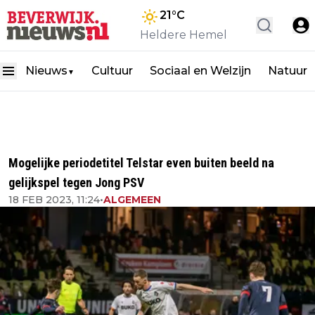
21
°C
Heldere Hemel
Nieuws
Cultuur
Sociaal en Welzijn
Natuur
▼
Mogelijke periodetitel Telstar even buiten beeld na
gelijkspel tegen Jong PSV
18 FEB 2023, 11:24
•
ALGEMEEN