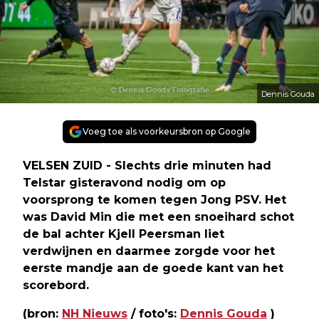
Dennis Gouda
Voeg toe als voorkeursbron op Google
VELSEN ZUID - Slechts drie minuten had
Telstar gisteravond nodig om op
voorsprong te komen tegen Jong PSV. Het
was David Min die met een snoeihard schot
de bal achter Kjell Peersman liet
verdwijnen en daarmee zorgde voor het
eerste mandje aan de goede kant van het
scorebord.
(bron:
NH Nieuws
/ foto's:
Dennis Gouda
)