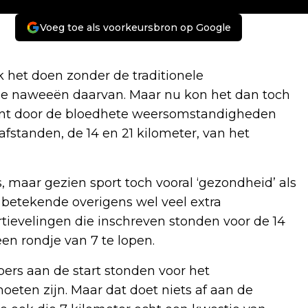
Voeg toe als voorkeursbron op Google
het doen zonder de traditionele
de naweeën daarvan. Maar nu kon het dan toch
 want door de bloedhete weersomstandigheden
fstanden, de 14 en 21 kilometer, van het
, maar gezien sport toch vooral ‘gezondheid’ als
t betekende overigens wel veel extra
tievelingen die inschreven stonden voor de 14
en rondje van 7 te lopen.
opers aan de start stonden voor het
en zijn. Maar dat doet niets af aan de