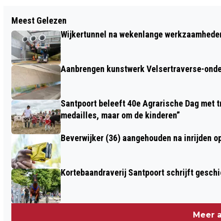
Vorig artikel
Meest Gelezen
ZONOVERGOTEN HAVENFESTIVAL
Wijkertunnel na wekenlange werkzaamheden
TREKT DUIZENDEN BEZOEKERS NAAR
IJMUIDEN
Aanbrengen kunstwerk Velsertraverse-onde
Santpoort beleeft 40e Agrarische Dag met tr
medailles, maar om de kinderen”
Beverwijker (36) aangehouden na inrijden o
Kortebaandraverij Santpoort schrijft gesc
Meer a