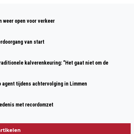
Volgend artikel
MOTOR PORSCHE VLIEGT IN BRAND IN
 weer open voor verkeer
BEVERWIJK
rdoorgang van start
aditionele kalverenkeuring: “Het gaat niet om de
p agent tijdens achtervolging in Limmen
hiedenis met recordomzet
rtikelen