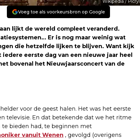
Wikipedia / Picryl
Voeg toe als voorkeursbron op Google
taan lijkt de wereld compleet veranderd.
igatiesystemen… Er is nog maar weinig wat
gen die hetzelfde lijken te blijven. Want kijk
kt iedere eerste dag van een nieuwe jaar heel
met bovenal het Nieuwjaarsconcert van de
helder voor de geest halen. Het was het eerste
en televisie. En dat betekende dat we het ritme
m te bieden had, te beginnen met
moniker vanuit Wenen
, gevolgd (overigens