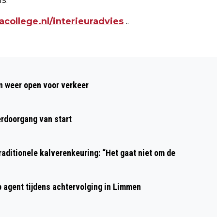
acollege.nl/interieuradvies
..
Volgend artikel
BRAND IN METERKAST VAN
 weer open voor verkeer
APPARTEMENTENCOMPLEX IN
BEVERWIJK
rdoorgang van start
aditionele kalverenkeuring: “Het gaat niet om de
p agent tijdens achtervolging in Limmen