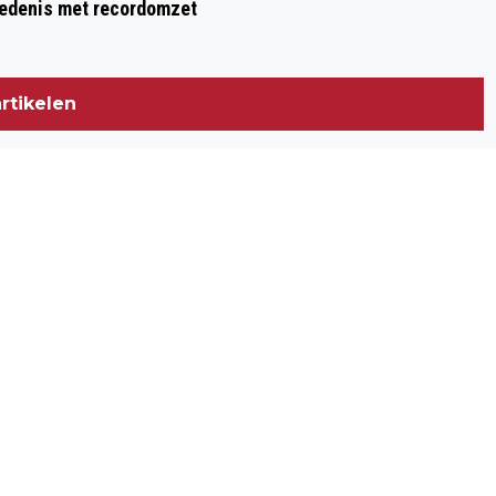
hiedenis met recordomzet
rtikelen