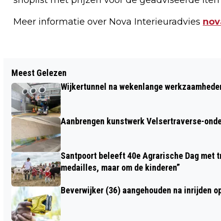
Meer informatie over Nova Interieuradvies
nov
Vorig artikel
Meest Gelezen
INTIEM WINTERS COUNTRY EN FOLK
Wijkertunnel na wekenlange werkzaamheden
LUISTERCONCERT MET SYA IN
KENNEMER THEATER
Aanbrengen kunstwerk Velsertraverse-onde
Santpoort beleeft 40e Agrarische Dag met tr
medailles, maar om de kinderen”
Beverwijker (36) aangehouden na inrijden o