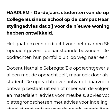
HAARLEM - Derdejaars studenten van de opl
College Business School op de campus Haa
stylingadvies dat zij voor de nieuwe wonin
hebben ontwikkeld.
Het gaat om een opdracht voor het examen Styl
‘opdrachtgevers’, de aanstaande bewoners. De 
opdrachten hun portfolio uit, op weg naar een p
Docent Nathalie Sebregts: ‘De opdrachtgever sp
alleen met de opdracht zelf, maar ook door a
student. De opdrachtgever ontvangt daarvoor e
ontwerp bestaat uit een of meer van de volgen
en materialen, advies voor meubels, advies voor
plattegrondschetsen met advies voor indeling
shoplist met prijzen voor de geadviseerde item