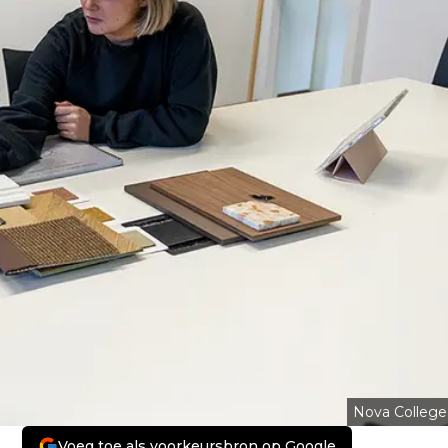
Nova College
Voeg toe als voorkeursbron op Google