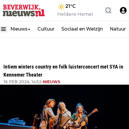
21
°C
Heldere Hemel
Nieuws
Cultuur
Sociaal en Welzijn
Natuur
▼
Intiem winters country en folk luisterconcert met SYA in
Kennemer Theater
16 FEB 2024, 14:52
•
NIEUWS