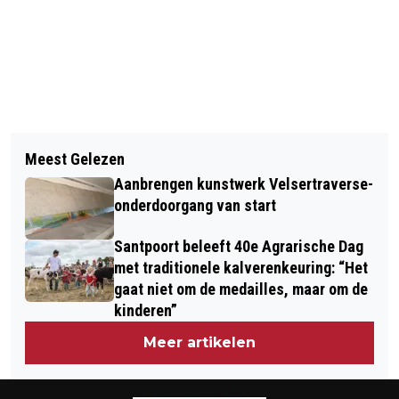
Vorig artikel
Volgend artikel
SLOOP HUIZENBLOKKEN HOEK
Meest Gelezen
NOVA-STUDENTEN PRESENTEREN
ARENDSWEG BIJNA VAN START
Aanbrengen kunstwerk Velsertraverse-
STYLINGADVIES FIETSZENFABRIEK
onderdoorgang van start
Santpoort beleeft 40e Agrarische Dag
met traditionele kalverenkeuring: “Het
gaat niet om de medailles, maar om de
kinderen”
Meer artikelen