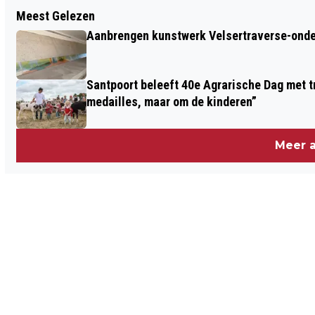
Vorig artikel
Meest Gelezen
E-SCOOTERESTAFETTE VAN GREENBIZ
Aanbrengen kunstwerk Velsertraverse-onde
IJMOND KRIJGT VERVOLG
Santpoort beleeft 40e Agrarische Dag met tr
medailles, maar om de kinderen”
Meer a