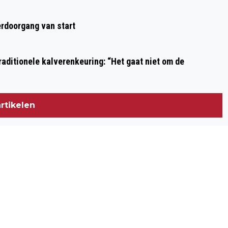
Volgend artikel
COLUMN VAN DE DAG / FREERUNNEN
rdoorgang van start
aditionele kalverenkeuring: “Het gaat niet om de
rtikelen