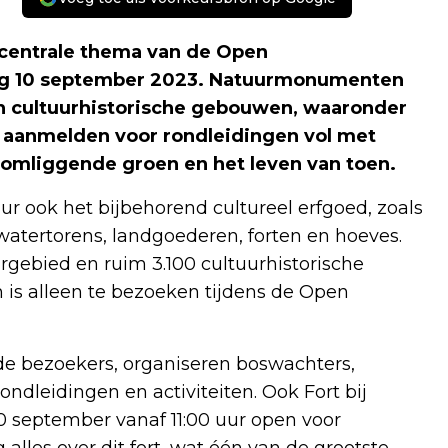
centrale thema van de Open
g 10 september 2023. Natuurmonumenten
n cultuurhistorische gebouwen, waaronder
h aanmelden voor rondleidingen vol met
 omliggende groen en het leven van toen.
ook het bijbehorend cultureel erfgoed, zoals
atertorens, landgoederen, forten en hoeves.
rgebied en ruim 3.100 cultuurhistorische
 is alleen te bezoeken tijdens de Open
de bezoekers, organiseren boswachters,
ndleidingen en activiteiten. Ook Fort bij
0 september vanaf 11:00 uur open voor
g alles over dit fort, wat één van de grootste