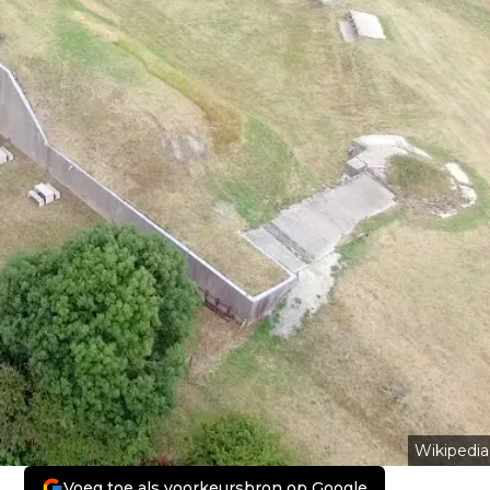
Wikipedia
Voeg toe als voorkeursbron op Google