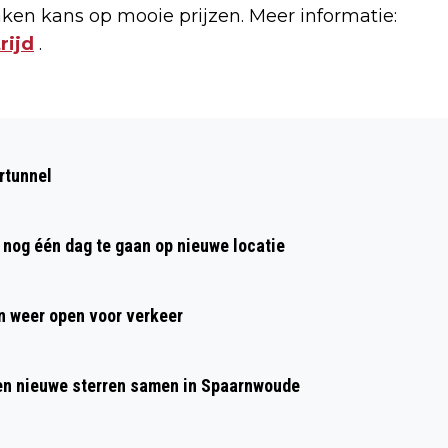
ken kans op mooie prijzen. Meer informatie:
ijd
.
Volgend artikel
19 KUNSTENAARS BEKENNEN KLEUR IN
rtunnel
DE VISSERHALLEN
nog één dag te gaan op nieuwe locatie
 weer open voor verkeer
 en nieuwe sterren samen in Spaarnwoude