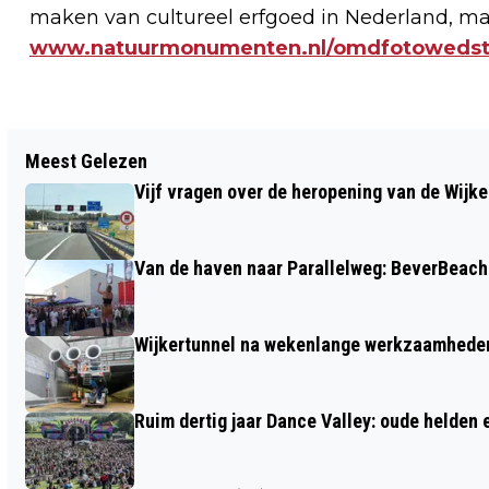
maken van cultureel erfgoed in Nederland, ma
www.natuurmonumenten.nl/omdfotowedstr
Vorig artikel
Meest Gelezen
NIEUW SEIZOEN BOSW8ER IN DE KLAS
Vijf vragen over de heropening van de Wijke
VAN START!
Van de haven naar Parallelweg: BeverBeach 
Wijkertunnel na wekenlange werkzaamheden
Ruim dertig jaar Dance Valley: oude helden