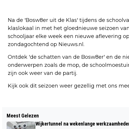
Na de 'Bosw8er uit de Klas' tijdens de school
klaslokaal in met het gloednieuwe seizoen van
schooljaar elke week een nieuwe aflevering op
zondagochtend op Nieuws.nl.
Ontdek 'de schatten van de Bosw8er' en de n
onderwerpen zoals de mop, de schoolmoestuin
zijn ook weer van de partij.
Kijk ook dit seizoen weer gezellig met ons mee
Vorig artikel
Meest Gelezen
WANDELING OVER DE NOLLEN NAAR
Wijkertunnel na wekenlange werkzaamheden
GOEIE GROND