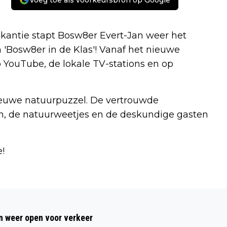
Voeg toe als voorkeursbron op Google
vakantie stapt Bosw8er Evert-Jan weer het
 'Bosw8er in de Klas'! Vanaf het nieuwe
 YouTube, de lokale TV-stations en op
ieuwe natuurpuzzel. De vertrouwde
, de natuurweetjes en de deskundige gasten
!
Volgend artikel
OPEN MONUMENTENDAG BIJ FORT BIJ
 weer open voor verkeer
SPIJKERBOOR