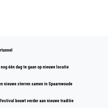
Volgend artikel
NACHTELIJKE VISSER 'DUIKT OP' NA
rtunnel
LANGE DUIKACTIE NAAR ‘DRENKELING’
nog één dag te gaan op nieuwe locatie
 en nieuwe sterren samen in Spaarnwoude
 festival bouwt verder aan nieuwe traditie