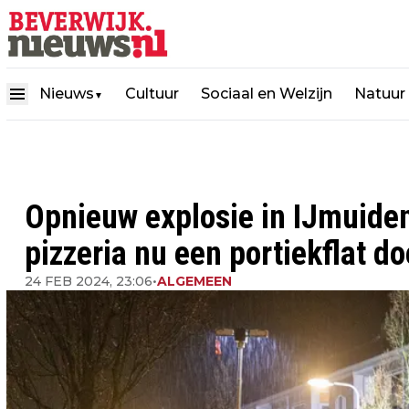
Nieuws
Cultuur
Sociaal en Welzijn
Natuur
▼
Opnieuw explosie in IJmuide
pizzeria nu een portiekflat do
24 FEB 2024, 23:06
•
ALGEMEEN