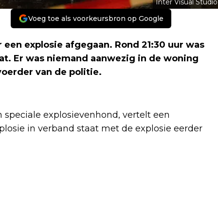
Inter Visual Studio
Voeg toe als voorkeursbron op Google
 een explosie afgegaan. Rond 21:30 uur was
raat. Er was niemand aanwezig in de woning
oerder van de politie.
speciale explosievenhond, vertelt een
losie in verband staat met de explosie eerder