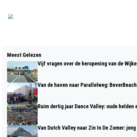
Vorig artikel
Meest Gelezen
BEN POOLE EN GUY SMEETS
Vijf vragen over de heropening van de Wijke
ZONDAGMIDDAG IN CAFÉ CAMILLE
Van de haven naar Parallelweg: BeverBeach 
Ruim dertig jaar Dance Valley: oude helden
Van Dutch Valley naar Zin In De Zomer: jong