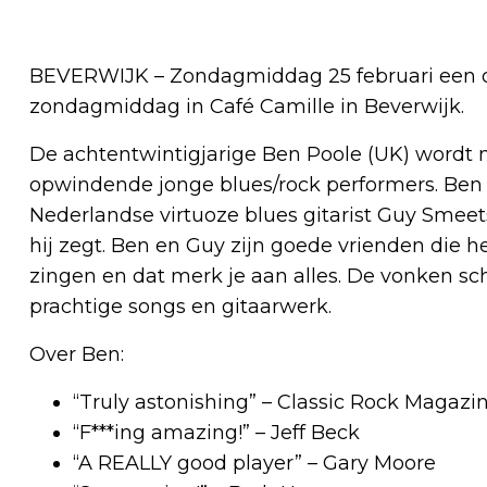
BEVERWIJK – Zondagmiddag 25 februari een 
zondagmiddag in Café Camille in Beverwijk.
De achtentwintigjarige Ben Poole (UK) word
opwindende jonge blues/rock performers. Ben 
Nederlandse virtuoze blues gitarist Guy Smeets 
hij zegt. Ben en Guy zijn goede vrienden die h
zingen en dat merk je aan alles. De vonken sc
prachtige songs en gitaarwerk.
Over Ben:
“Truly astonishing” – Classic Rock Magazi
“F***ing amazing!” – Jeff Beck
“A REALLY good player” – Gary Moore