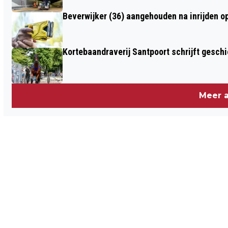
Beverwijker (36) aangehouden na inrijden o
Kortebaandraverij Santpoort schrijft gesc
Meer a