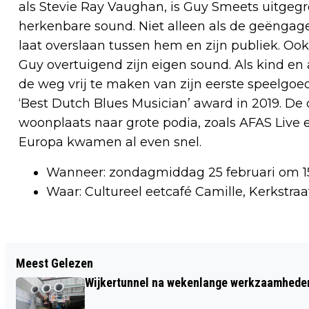
als Stevie Ray Vaughan, is Guy Smeets uitgegr
herkenbare sound. Niet alleen als de geëngage
laat overslaan tussen hem en zijn publiek. Ook
Guy overtuigend zijn eigen sound. Als kind en 
de weg vrij te maken van zijn eerste speelgoe
‘Best Dutch Blues Musician’ award in 2019. De 
woonplaats naar grote podia, zoals AFAS Live 
Europa kwamen al even snel.
Wanneer: zondagmiddag 25 februari om 1
Waar: Cultureel eetcafé Camille, Kerkstraa
Vorig artikel
Meest Gelezen
ISOO VIERT 10-JARIG BESTAAN MET
Wijkertunnel na wekenlange werkzaamheden
EXPOSITIE