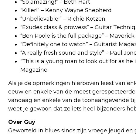
“So amazing!” – Beth Hart
“Killer!” – Kenny Wayne Shepherd
“Unbelievable!” – Richie Kotzen
“Exudes class & prowess” – Guitar Techn
“Ben Poole is the full package” – Maveric
“Definitely one to watch” – Guitarist Maga
“A really fresh sound and style” – Paul Jon
“This is a young man to look out for as he 
Magazine
Als je de opmerkingen hierboven leest van enk
eeuw en enkele van de meest gerespecteerde b
vandaag en enkele van de toonaangevende tijd
weet je gewoon dat ze iets heel bijzonders h
Over Guy
Geworteld in blues sinds zijn vroege jeugd e