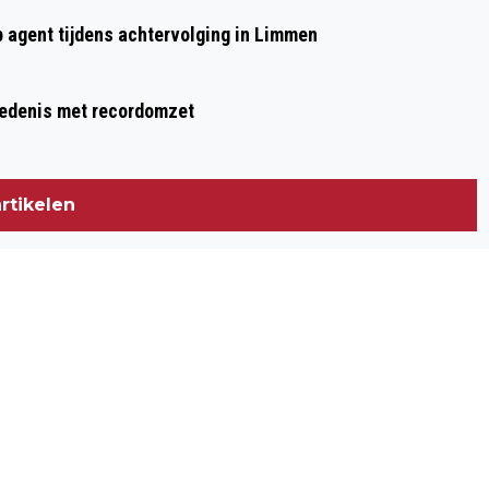
EEN PORTIEKFLAT DOELWIT
p agent tijdens achtervolging in Limmen
hiedenis met recordomzet
rtikelen