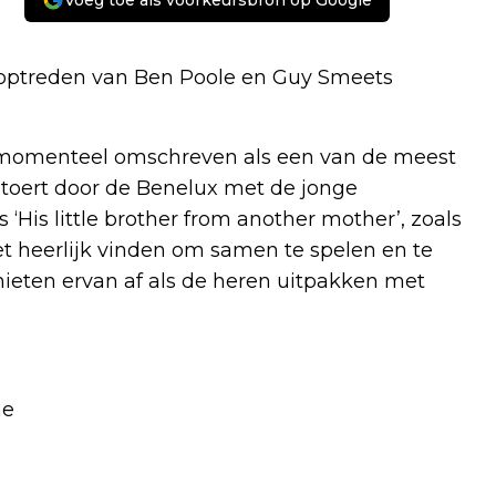
Voeg toe als voorkeursbron op Google
optreden van Ben Poole en Guy Smeets
t momenteel omschreven als een van de meest
toert door de Benelux met de jonge
‘His little brother from another mother’, zoals
et heerlijk vinden om samen te spelen en te
hieten ervan af als de heren uitpakken met
ne