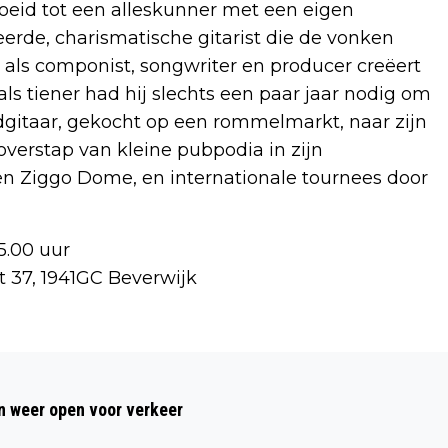
oeid tot een alleskunner met een eigen
erde, charismatische gitarist die de vonken
 als componist, songwriter en producer creëert
als tiener had hij slechts een paar jaar nodig om
dgitaar, gekocht op een rommelmarkt, naar zijn
overstap van kleine pubpodia in zijn
en Ziggo Dome, en internationale tournees door
5.00 uur
t 37, 1941GC Beverwijk
Volgend artikel
OPNIEUW EXPLOSIE IN IJMUIDEN, NA
 weer open voor verkeer
EERDER VANDAAG EEN PIZZERIA NU