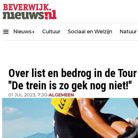
Nieuws
Cultuur
Sociaal en Welzijn
Natuur
▼
Over list en bedrog in de Tou
"De trein is zo gek nog niet!"
01 JUL 2023, 7:30
•
ALGEMEEN