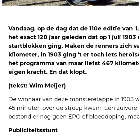
Vandaag, op de dag dat de 110e editie van 'La
het exact 120 jaar geleden dat op 1 juli 1903
startblokken ging, Maken de renners zich v
kilometer, in 1903 ging 't er toch iets heroï
het programma van maar liefst 467 kilometer
eigen kracht. En dat klopt.
(tekst: Wim Meijer)
De winnaar van deze monsteretappe in 1903 wa
45 minuten over de streep kwam. Een zuivere o
bestond er nog geen EPO of bloeddoping, maar
Publiciteitsstunt