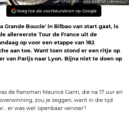
Unsplash - Arni Svanur Danielsson
Voeg toe als voorkeursbron op Google
 Grande Boucle' in Bilbao van start gaat, is
 de allereerste Tour de France uit de
andaag op voor een etappe van 182
sche aan toe. Want toen stond er een ritje op
 van Parijs naar Lyon. Bijna niet te doen op
s de fransman Maurice Garin, die na 17 uur en
verwinning, zou je zeggen, want in die tijd
… er was wel ‘openbaar vervoer’!