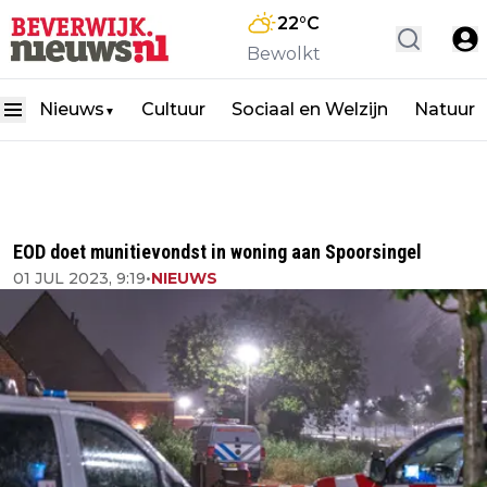
22
°C
Bewolkt
Nieuws
Cultuur
Sociaal en Welzijn
Natuur
▼
EOD doet munitievondst in woning aan Spoorsingel
01 JUL 2023, 9:19
•
NIEUWS