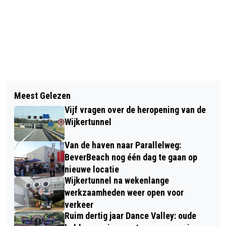
Vorig artikel
Volgend artikel
OVER LIST EN BEDROG IN DE TOUR DE
Meest Gelezen
DÁÁR GAAT ZE… OPVANGSCHIP
FRANCE ONDER HET MOTTO "DE
Vijf vragen over de heropening van de
SILJA EUROPA VERTROKKEN UIT
TREIN IS ZO GEK NOG NIET!"
Wijkertunnel
VELSEN
Van de haven naar Parallelweg:
BeverBeach nog één dag te gaan op
nieuwe locatie
Wijkertunnel na wekenlange
werkzaamheden weer open voor
verkeer
Ruim dertig jaar Dance Valley: oude