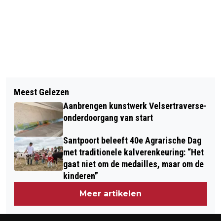
Vorig artikel
Volgend artikel
ZATERDAG 2 JUNI WEER VERS &
Meest Gelezen
VERHAAL VAN DE DAG: DONUTDAG:
THUIS MARKT IN ZEESTRAAT
Aanbrengen kunstwerk Velsertraverse-
EEN DAG MET EEN GAATJE
BEVERWIJK
onderdoorgang van start
Santpoort beleeft 40e Agrarische Dag
met traditionele kalverenkeuring: “Het
gaat niet om de medailles, maar om de
kinderen”
Meer artikelen