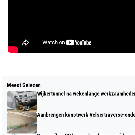
Vorig artikel
Meest Gelezen
PINHOLE, POLAROID EN HALF-
Wijkertunnel na wekenlange werkzaamheden
KLEINBEELD… SOMS WINT ANALOOG
HET VAN DIGITAAL
Aanbrengen kunstwerk Velsertraverse-onde