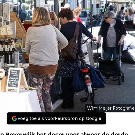
Wim Meijer Fotografie
Voeg toe als voorkeursbron op Google
 in Beverwijk het decor voor alweer de derde