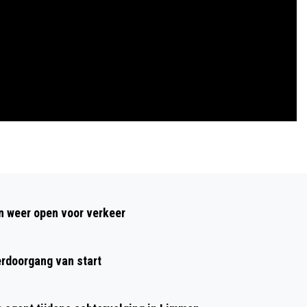
Volgend artikel
RECORD AANTAL DEELNEMERS
 weer open voor verkeer
LETTERENLOOP OP ZONDAG 3 JUNI
rdoorgang van start