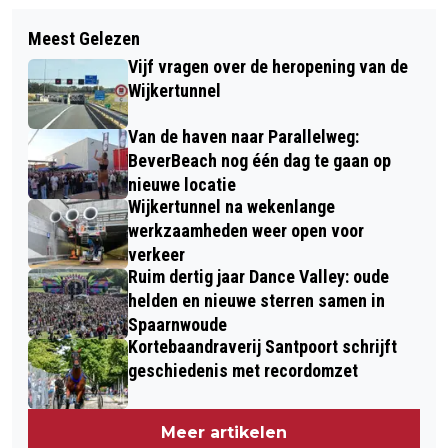
Volgend artikel
WEEK VOOR ONTMOETING VAN 29
Meest Gelezen
VANDAAG IN HET DUIN #8: OP ZOEK
SEPTEMBER T/M 6 OKTOBER IN
Vijf vragen over de heropening van de
NAAR DE DUINDOORN
BEVERWIJK
Wijkertunnel
Van de haven naar Parallelweg:
BeverBeach nog één dag te gaan op
nieuwe locatie
Wijkertunnel na wekenlange
werkzaamheden weer open voor
verkeer
Ruim dertig jaar Dance Valley: oude
helden en nieuwe sterren samen in
Spaarnwoude
Kortebaandraverij Santpoort schrijft
geschiedenis met recordomzet
Meer artikelen