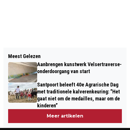
Vorig artikel
Volgend artikel
PRESENTATIE VAN DE NIEUWE ROETZ
Meest Gelezen
REÜNIE HEILIG HARTSCHOOL
BIJ BIBLIOTHEEK IJMOND NOORD
Aanbrengen kunstwerk Velsertraverse-
BEVERWIJK
onderdoorgang van start
Santpoort beleeft 40e Agrarische Dag
met traditionele kalverenkeuring: “Het
gaat niet om de medailles, maar om de
kinderen”
Meer artikelen