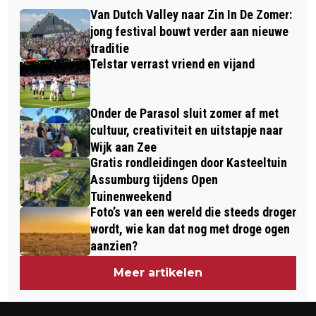
COLUMN BLIK VAN CO: WIPPIE HET
CROWDFUNDING HOOFDKLASSE
Van Dutch Valley naar Zin In De Zomer:
VAKANTIEKONIJN
ROLSTOELHOCKEY NAAR
jong festival bouwt verder aan nieuwe
traditie
KENNEMERLAND HALEN
Telstar verrast vriend en vijand
Onder de Parasol sluit zomer af met
cultuur, creativiteit en uitstapje naar
Wijk aan Zee
Gratis rondleidingen door Kasteeltuin
Assumburg tijdens Open
Tuinenweekend
Foto’s van een wereld die steeds droger
wordt, wie kan dat nog met droge ogen
aanzien?
Meer artikelen