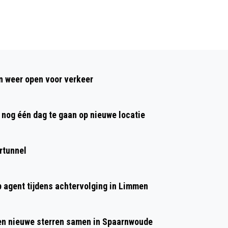
Volgend artikel
DE ZOMER ZWEM4DAAGSE! HET
 weer open voor verkeer
LEUKSTE EN SPORTIEFSTE
ZWEMEVENEMENT VOOR DE HELE
nog één dag te gaan op nieuwe locatie
FAMILIE!
rtunnel
p agent tijdens achtervolging in Limmen
 en nieuwe sterren samen in Spaarnwoude