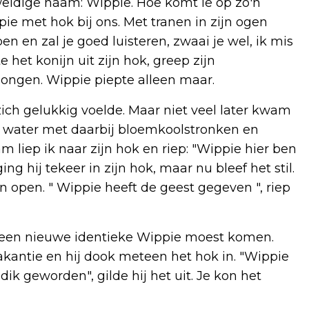
ldige naam: Wippie. Hoe komt ie op zo'n
ie met hok bij ons. Met tranen in zijn ogen
 ben en zal je goed luisteren, zwaai je wel, ik mis
te het konijn uit zijn hok, greep zijn
ongen. Wippie piepte alleen maar.
ich gelukkig voelde. Maar niet veel later kwam
s water met daarbij bloemkoolstronken en
m liep ik naar zijn hok en riep: "Wippie hier ben
ng hij tekeer in zijn hok, maar nu bleef het stil.
n open. " Wippie heeft de geest gegeven ", riep
 een nieuwe identieke Wippie moest komen.
antie en hij dook meteen het hok in. "Wippie
dik geworden", gilde hij het uit. Je kon het