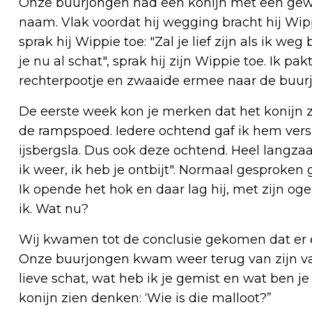
Onze buurjongen had een konijn met een gewe
naam. Vlak voordat hij wegging bracht hij Wipp
sprak hij Wippie toe: "Zal je lief zijn als ik weg
je nu al schat", sprak hij zijn Wippie toe. Ik pak
rechterpootje en zwaaide ermee naar de buurj
De eerste week kon je merken dat het konijn z
de rampspoed. Iedere ochtend gaf ik hem ver
ijsbergsla. Dus ook deze ochtend. Heel langzaa
ik weer, ik heb je ontbijt". Normaal gesproken gi
Ik opende het hok en daar lag hij, met zijn oge
ik. Wat nu?
Wij kwamen tot de conclusie gekomen dat er
Onze buurjongen kwam weer terug van zijn vak
lieve schat, wat heb ik je gemist en wat ben je 
konijn zien denken: ‘Wie is die malloot?”