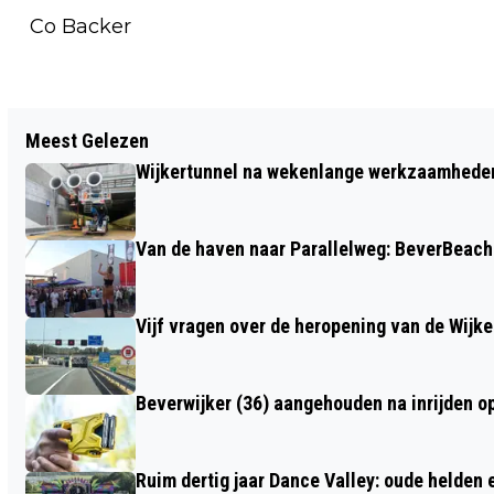
Co Backer
Vorig artikel
Meest Gelezen
SPOORWEGOVERGANG VELSEN-NOORD
Wijkertunnel na wekenlange werkzaamheden
GEBLOKKEERD: SLAGBOMEN GAAN NIET
MEER OPEN
Van de haven naar Parallelweg: BeverBeach 
Vijf vragen over de heropening van de Wijke
Beverwijker (36) aangehouden na inrijden o
Ruim dertig jaar Dance Valley: oude helden