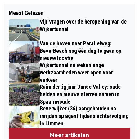
Volgend artikel
COLUMN BLIK VAN CO: WIPPIE HET
Meest Gelezen
MET DE 'WIJK-UIT' PLUSBUS IN
VAKANTIEKONIJN
Vijf vragen over de heropening van de
AUGUSTUS NAAR DIERENPARK
Wijkertunnel
BLANCKENDAELL, SPAKENBURSE
Van de haven naar Parallelweg:
DAGEN, KRAANTJE LEK EN VEEL
BeverBeach nog één dag te gaan op
MEER...
nieuwe locatie
Wijkertunnel na wekenlange
werkzaamheden weer open voor
verkeer
Ruim dertig jaar Dance Valley: oude
helden en nieuwe sterren samen in
Spaarnwoude
Beverwijker (36) aangehouden na
inrijden op agent tijdens achtervolging
in Limmen
Meer artikelen