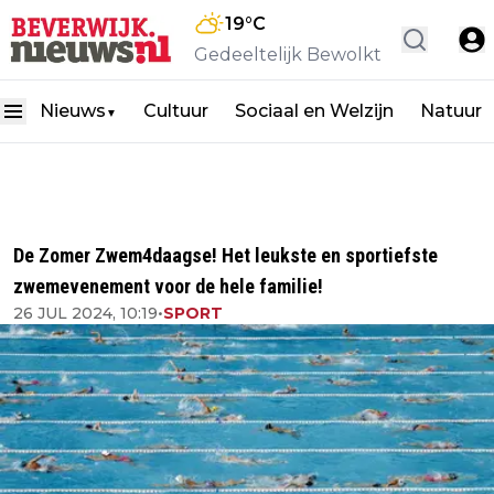
19
°C
Gedeeltelijk Bewolkt
Nieuws
Cultuur
Sociaal en Welzijn
Natuur
▼
De Zomer Zwem4daagse! Het leukste en sportiefste
zwemevenement voor de hele familie!
26 JUL 2024, 10:19
•
SPORT