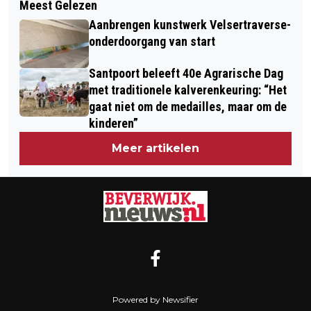
Meest Gelezen
AGENDA KENNEMER THEATER –
REQUEST, 3FM HAALT 2,3 MILJOEN
Aanbrengen kunstwerk Velsertraverse-
JANUARI 2023
OP
onderdoorgang van start
Santpoort beleeft 40e Agrarische Dag
met traditionele kalverenkeuring: “Het
gaat niet om de medailles, maar om de
kinderen”
Meer artikelen
Powered by Newsifier