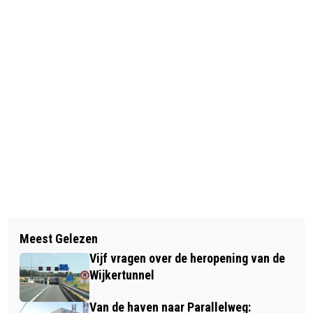
Vorig artikel
Volgend artikel
VAN HOEK TOT HELDER: WINDRAAM
Meest Gelezen
OOIEVAARS HEBBEN GEEN PALEN
OPEN VOOR LANGSTE
Vijf vragen over de heropening van de
MEER NODIG
KITESURFTOCHT TER WERELD
Wijkertunnel
Van de haven naar Parallelweg: