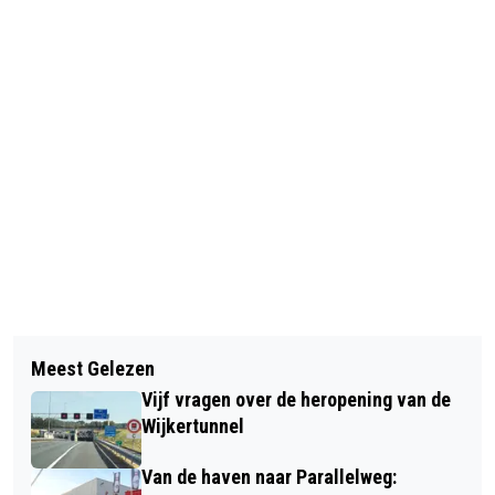
Vorig artikel
Volgend artikel
NOODVERORDENING RONDOM
Meest Gelezen
TELSTAR GEEN PUNTEN, WÉL EEN
TELSTAR – CAMBUUR WEGENS
Vijf vragen over de heropening van de
KATER NA BELADEN DUEL MET SC
MOGELIJKE CONFRONTATIES
Wijkertunnel
CAMBUUR
Van de haven naar Parallelweg: