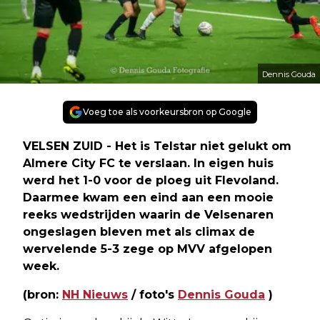
Dennis Gouda
Voeg toe als voorkeursbron op Google
VELSEN ZUID - Het is Telstar niet gelukt om
Almere City FC te verslaan. In eigen huis
werd het 1-0 voor de ploeg uit Flevoland.
Daarmee kwam een eind aan een mooie
reeks wedstrijden waarin de Velsenaren
ongeslagen bleven met als climax de
wervelende 5-3 zege op MVV afgelopen
week.
(bron:
NH Nieuws
/ foto's
Dennis Gouda
)