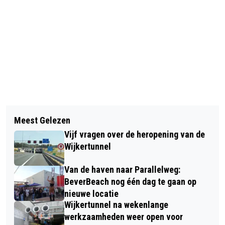
Vorig artikel
Volgend artikel
STERKE STIJGING VAN INFECTIES
Meest Gelezen
ANISH GIRI NA REMISE TEGEN
MET VLEESETENDE BACTERIE
Vijf vragen over de heropening van de
KOPLOPER ABDOESATTOROV NOG
Wijkertunnel
STEEDS IN DE RACE VOOR
Van de haven naar Parallelweg:
EINDOVERWINNING TATA STEEL
BeverBeach nog één dag te gaan op
CHESS
nieuwe locatie
Wijkertunnel na wekenlange
werkzaamheden weer open voor