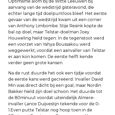
Optimisme alom bij de Witte Leeuwen bij
aanvang van de wedstrijd gisteravond, die
echter lange tijd doelpuntloos bleef. Het eerste
gevaar van de wedstrijd kwam uit een corner
van Anthony Limbombe. Stije Resink kopte de
bal op doel, maar Telstar-doelman Joey
Houweling hield tegen. In de tegenstoot werd
een voorzet van Yahya Boussakou werd
weggewerkt, voordat een aanvaller van Telstar
er aan kon komen. De eerste helft kende
verder geen grote kansen.
Na de rust duurde het ook een tijdje voordat
de eerste kans werd gecreëerd. Invaller David
Min was direct dicht bij een goal, maar Nordin
Bakker hield zijn doel schoon. Het duurde tot
de 80minuut voordat uiteindelijk Almere-
invaller Lance Duijvestijn tekende voor de 0-
1.Even putte Telstar nog hoop toen in de