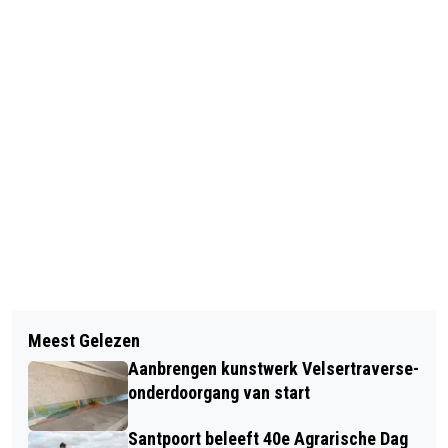
Vorig artikel
Volgend artikel
POLITIE MASSAAL UITGERUKT
Meest Gelezen
‘HAAK IN’ VOOR OEKRAÏNE
WEGENS VECHTPARTIJEN BIJ
Aanbrengen kunstwerk Velsertraverse-
POPPODIUM BEVERWIJK
onderdoorgang van start
Santpoort beleeft 40e Agrarische Dag