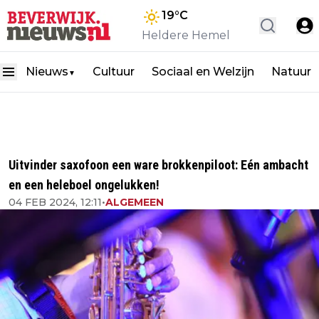
19
°C
Heldere Hemel
Nieuws
Cultuur
Sociaal en Welzijn
Natuur
▼
Uitvinder saxofoon een ware brokkenpiloot: Eén ambacht
en een heleboel ongelukken!
04 FEB 2024, 12:11
•
ALGEMEEN