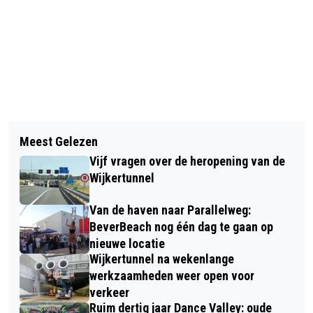
Vorig artikel
Volgend artikel
TOMMY INC.! IN PODIUM LAURENTZ
Meest Gelezen
DIT WEEKEND: NATIONALE
Vijf vragen over de heropening van de
BIJENTELLING, DUS: BLOEMETJES
Wijkertunnel
BUITEN ZETTEN EN… TELLEN MAAR!
Van de haven naar Parallelweg:
BeverBeach nog één dag te gaan op
nieuwe locatie
Wijkertunnel na wekenlange
werkzaamheden weer open voor
verkeer
Ruim dertig jaar Dance Valley: oude