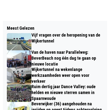
Vorig artikel
Volgend artikel
EERSTE ASIELZOEKERS KOMEN NAAR
Meest Gelezen
IEDERE ‘WERKMAN’ Z’N EIGEN JEANS
CRUISESCHIP IN VELSEN-NOORD
Vijf vragen over de heropening van de
Wijkertunnel
Van de haven naar Parallelweg:
BeverBeach nog één dag te gaan op
nieuwe locatie
Wijkertunnel na wekenlange
werkzaamheden weer open voor
verkeer
Ruim dertig jaar Dance Valley: oude
helden en nieuwe sterren samen in
Spaarnwoude
Beverwijker (36) aangehouden na
inrijden op agent tijdens achtervolging