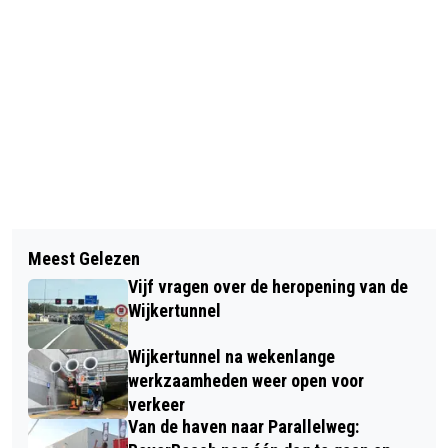
Vorig artikel
Volgend artikel
OPTISCHE ILLUSIE IN HEEMSKERK:
Meest Gelezen
ACTION ROEPT UGAS GASLANTAARN
MUURSCHILDERING GERRIT VAN
Vijf vragen over de heropening van de
TERUG; RISICO OP BRAND EN
ASSENDELFTSTRAAT
Wijkertunnel
BRANDWONDEN
Wijkertunnel na wekenlange
werkzaamheden weer open voor
verkeer
Van de haven naar Parallelweg: