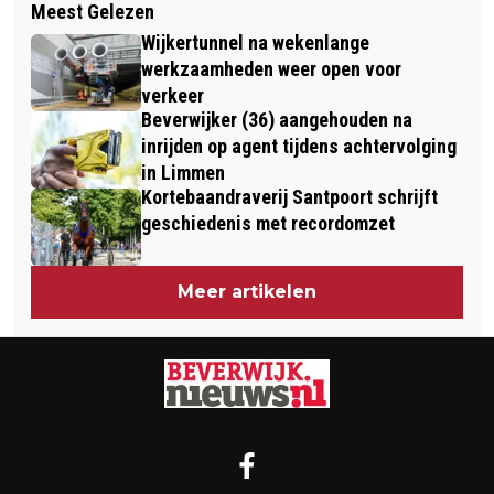
Meest Gelezen
"SMEERACTIE" IN WIJK AAN ZEE
DIERENAMBULANCE KENNEMERLAND
Wijkertunnel na wekenlange
werkzaamheden weer open voor
verkeer
Beverwijker (36) aangehouden na
inrijden op agent tijdens achtervolging
in Limmen
Kortebaandraverij Santpoort schrijft
geschiedenis met recordomzet
Meer artikelen