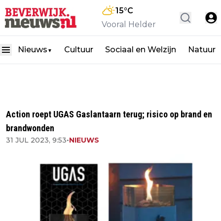
15
°C
Vooral Helder
Nieuws
Cultuur
Sociaal en Welzijn
Natuur
▼
Action roept UGAS Gaslantaarn terug; risico op brand en
brandwonden
31 JUL 2023, 9:53
•
NIEUWS