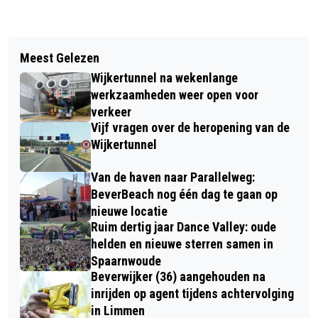
Vorig artikel
Volgend artikel
ACTION ROEPT UGAS GASLANTAARN
Meest Gelezen
TÓCH 42E EDITIE WIELERRONDE VAN
TERUG; RISICO OP BRAND EN
Wijkertunnel na wekenlange
BEVERWIJK 2023
BRANDWONDEN
werkzaamheden weer open voor
verkeer
Vijf vragen over de heropening van de
Wijkertunnel
Van de haven naar Parallelweg:
BeverBeach nog één dag te gaan op
nieuwe locatie
Ruim dertig jaar Dance Valley: oude
helden en nieuwe sterren samen in
Spaarnwoude
Beverwijker (36) aangehouden na
inrijden op agent tijdens achtervolging
in Limmen