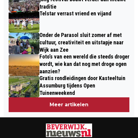
KICKBOKSGALA IN SPORTHAL
traditie
Telstar verrast vriend en vijand
BEVERWIJK
Onder de Parasol sluit zomer af met
cultuur, creativiteit en uitstapje naar
Wijk aan Zee
Foto’s van een wereld die steeds droger
wordt, wie kan dat nog met droge ogen
aanzien?
Gratis rondleidingen door Kasteeltuin
Assumburg tijdens Open
Tuinenweekend
Meer artikelen