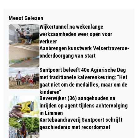
Vorig artikel
Volgend artikel
VERMISTE EN GEVONDEN DIEREN
Meest Gelezen
TERUGKIJKEN: IJMOND
DIERENAMBULANCE KENNEMERLAND
Wijkertunnel na wekenlange
DUURZAAMHEID AWARD UITREIKING
werkzaamheden weer open voor
2023
verkeer
Aanbrengen kunstwerk Velsertraverse-
onderdoorgang van start
Santpoort beleeft 40e Agrarische Dag
met traditionele kalverenkeuring: “Het
gaat niet om de medailles, maar om de
kinderen”
Beverwijker (36) aangehouden na
inrijden op agent tijdens achtervolging
in Limmen
Kortebaandraverij Santpoort schrijft
geschiedenis met recordomzet