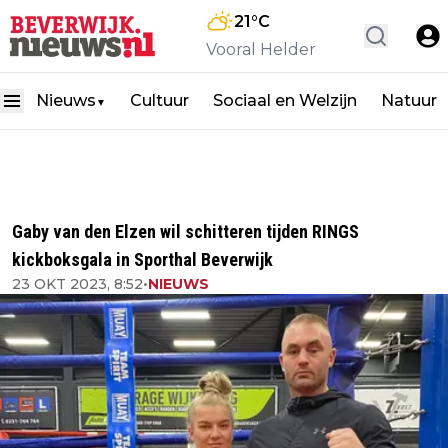
21
°C
Vooral Helder
Nieuws
Cultuur
Sociaal en Welzijn
Natuur
▼
Gaby van den Elzen wil schitteren tijden RINGS
kickboksgala in Sporthal Beverwijk
23 OKT 2023, 8:52
•
NIEUWS