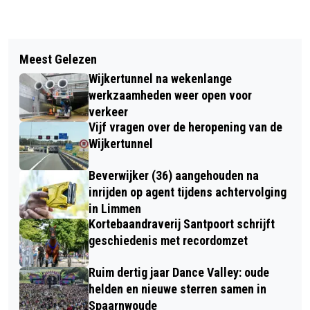
Vorig artikel
Volgend artikel
GABY VAN DEN ELZEN WIL
Meest Gelezen
TIJD VOOR PADDENSTOELEN: GROOT,
SCHITTEREN TIJDEN RINGS
Wijkertunnel na wekenlange
KLEIN, IN ALLE KLEUREN EN MATEN,
KICKBOKSGALA IN SPORTHAL
werkzaamheden weer open voor
LEKKER, GEZOND EN SOMS
verkeer
BEVERWIJK
Vijf vragen over de heropening van de
SUPERGIFTIG!
Wijkertunnel
Beverwijker (36) aangehouden na
inrijden op agent tijdens achtervolging
in Limmen
Kortebaandraverij Santpoort schrijft
geschiedenis met recordomzet
Ruim dertig jaar Dance Valley: oude
helden en nieuwe sterren samen in
Spaarnwoude