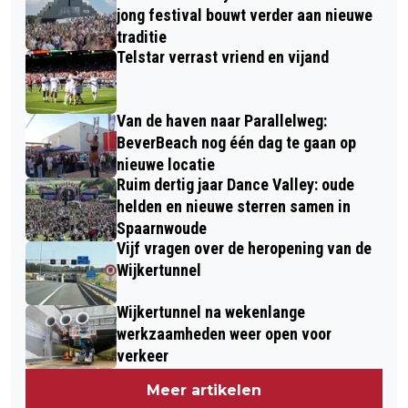
jong festival bouwt verder aan nieuwe
traditie
Telstar verrast vriend en vijand
Van de haven naar Parallelweg:
BeverBeach nog één dag te gaan op
nieuwe locatie
Ruim dertig jaar Dance Valley: oude
helden en nieuwe sterren samen in
Spaarnwoude
Vijf vragen over de heropening van de
Wijkertunnel
Wijkertunnel na wekenlange
werkzaamheden weer open voor
verkeer
Meer artikelen