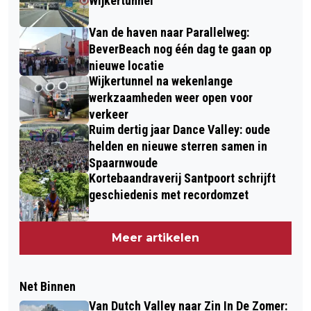
Wijkertunnel
Van de haven naar Parallelweg:
BeverBeach nog één dag te gaan op
nieuwe locatie
Wijkertunnel na wekenlange
werkzaamheden weer open voor
verkeer
Ruim dertig jaar Dance Valley: oude
helden en nieuwe sterren samen in
Spaarnwoude
Kortebaandraverij Santpoort schrijft
geschiedenis met recordomzet
Meer artikelen
Net Binnen
Van Dutch Valley naar Zin In De Zomer: