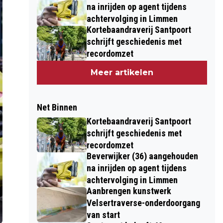
na inrijden op agent tijdens
achtervolging in Limmen
Kortebaandraverij Santpoort
schrijft geschiedenis met
recordomzet
Meer artikelen
Net Binnen
Kortebaandraverij Santpoort
schrijft geschiedenis met
recordomzet
Beverwijker (36) aangehouden
na inrijden op agent tijdens
achtervolging in Limmen
Aanbrengen kunstwerk
Velsertraverse-onderdoorgang
van start