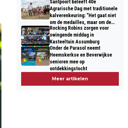
Santpoort beleeft 40e
Agrarische Dag met traditionele
kalverenkeuring: “Het gaat niet
om de medailles, maar om de
Rocking Robins zorgen voor
kinderen”
swingende middag in
Kasteeltuin Assumburg
Onder de Parasol neemt
Heemskerkse en Beverwijkse
senioren mee op
ontdekkingstocht
Meer artikelen