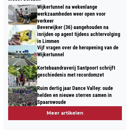
Wijkertunnel na wekenlange
werkzaamheden weer open voor
verkeer
Beverwijker (36) aangehouden na
inrijden op agent tijdens achtervolging
in Limmen
Vijf vragen over de heropening van de
Wijkertunnel
Kortebaandraverij Santpoort schrijft
geschiedenis met recordomzet
Ruim dertig jaar Dance Valley: oude
helden en nieuwe sterren samen in
Spaarnwoude
Meer artikelen