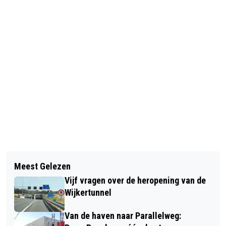
Vorig artikel
Volgend artikel
COLUMN BLIK VAN CO: DE RABO-
Meest Gelezen
NIGHT OF DARKNESS BIJ CHATEAU
SPRAAKCOMPUTER
Vijf vragen over de heropening van de
MARQUETTE
Wijkertunnel
Van de haven naar Parallelweg: