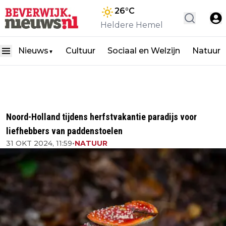
26
°C
Heldere Hemel
Nieuws
Cultuur
Sociaal en Welzijn
Natuur
▼
Noord-Holland tijdens herfstvakantie paradijs voor
liefhebbers van paddenstoelen
31 OKT 2024, 11:59
•
NATUUR