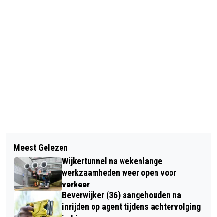
Vorig artikel
Volgend artikel
SCARLET RIBBONS: DE ‘SLOW START’
Meest Gelezen
OPNIEUW AUTO UITGEBRAND NA
VAN HARRY BELAFONTE
Wijkertunnel na wekenlange
BRANDSTICHTING IN VECHTSTRAAT
werkzaamheden weer open voor
BEVERWIJK,
verkeer
Beverwijker (36) aangehouden na
inrijden op agent tijdens achtervolging