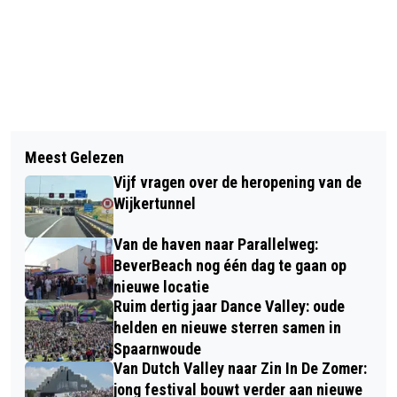
Vorig artikel
Volgend artikel
STICHTING SOS DOLFIJN: WAAR IS DE
Meest Gelezen
COUNSELLOR: DE “HIPPE” 1+1= 3-
IN NOORDZEEKANAAL GESPOTTE
Vijf vragen over de heropening van de
COACH?
DOLFIJN GEBLEVEN?
Wijkertunnel
Van de haven naar Parallelweg:
BeverBeach nog één dag te gaan op
nieuwe locatie
Ruim dertig jaar Dance Valley: oude
helden en nieuwe sterren samen in
Spaarnwoude
Van Dutch Valley naar Zin In De Zomer:
jong festival bouwt verder aan nieuwe