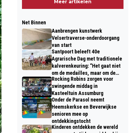
Meer artikelen
Net Binnen
Aanbrengen kunstwerk
Velsertraverse-onderdoorgang
van start
Santpoort beleeft 40e
Agrarische Dag met traditionele
kalverenkeuring: “Het gaat niet
om de medailles, maar om de
Rocking Robins zorgen voor
kinderen”
swingende middag in
Kasteeltuin Assumburg
Onder de Parasol neemt
Heemskerkse en Beverwijkse
senioren mee op
ontdekkingstocht
Kinderen ontdekken de wereld