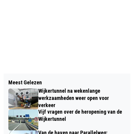
Vorig artikel
Volgend artikel
BROMFIETSER GEWOND BIJ
Meest Gelezen
GROTE BRAND BIJ FIETSENWINKEL IN
AANRIJDING OP HOEK ARENDSWEG
Wijkertunnel na wekenlange
IJMUIDEN
BEVERWIJK
werkzaamheden weer open voor
verkeer
Vijf vragen over de heropening van de
Wijkertunnel
Van de haven naar Parallelweg: