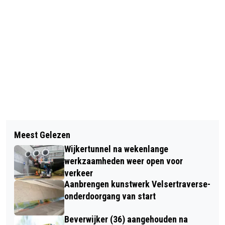
Vorig artikel
Volgend artikel
265E EDITIE VAN DORPSFEEST
Meest Gelezen
IN DE BAN VAN DE RINGEN (#4):
SANTPOORT VAN START
Wijkertunnel na wekenlange
MARATHONAFSTAND 42 KILOMETER
werkzaamheden weer open voor
EN 195 METER... DANKZIJ KONING
verkeer
Aanbrengen kunstwerk Velsertraverse-
EDWARD VII
onderdoorgang van start
Beverwijker (36) aangehouden na