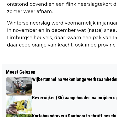
ontstond bovendien een flink neerslagtekort dat
zomer weer afnam.
Winterse neerslag werd voornamelijk in januari
in november en in december wat (natte) sneeu
Limburgse heuvels, daar kwam een pak van 14 
daar code oranje van kracht, ook in de provinc
Vorig artikel
Meest Gelezen
SIG WEDEROM BESTE
Wijkertunnel na wekenlange werkzaamheden
WERKGEVERSKEURMERK IN DE
GEHANDICAPTENZORG
Beverwijker (36) aangehouden na inrijden o
Kortebaandraverij Santpoort schrijft gesc