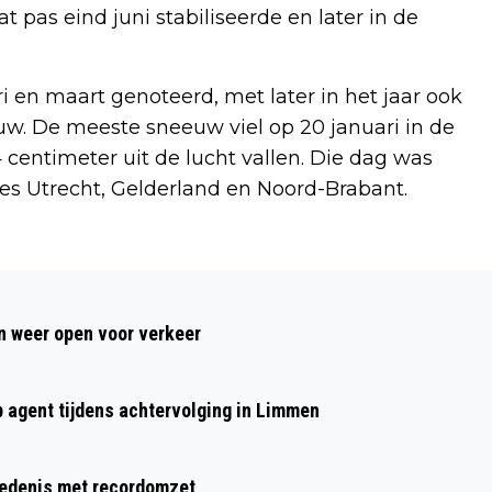
 pas eind juni stabiliseerde en later in de
 en maart genoteerd, met later in het jaar ook
w. De meeste sneeuw viel op 20 januari in de
centimeter uit de lucht vallen. Die dag was
ies Utrecht, Gelderland en Noord-Brabant.
Volgend artikel
VERMISTE EN GEVONDEN DIEREN
 weer open voor verkeer
DIERENAMBULANCE KENNEMERLAND
p agent tijdens achtervolging in Limmen
hiedenis met recordomzet