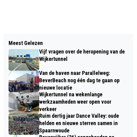
Vorig artikel
Volgend artikel
TWEE VOERTUIGEN IN BRAND OP
Meest Gelezen
RUIM 20.000 STRANDRACERS EN
PARKEERPLAATS IN BEVERWIJK
Vijf vragen over de heropening van de
HARDLOPERS KOMEND WEEKEND VAN
Wijkertunnel
START IN EGMOND AAN ZEE
Van de haven naar Parallelweg:
BeverBeach nog één dag te gaan op
nieuwe locatie
Wijkertunnel na wekenlange
werkzaamheden weer open voor
verkeer
Ruim dertig jaar Dance Valley: oude
helden en nieuwe sterren samen in
Spaarnwoude