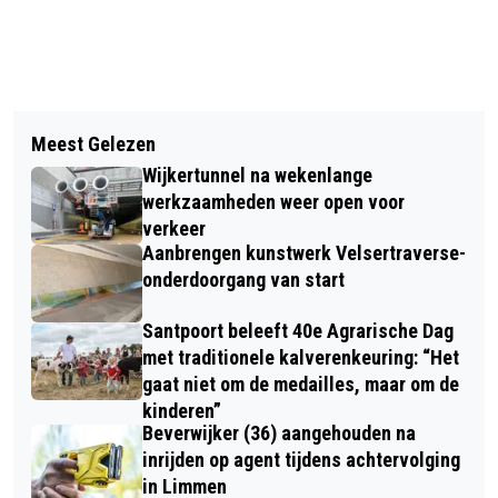
Vorig artikel
Volgend artikel
KERSTCONCERT SONGS FOR YOU
Meest Gelezen
AUTOMOBILIST TE WATER IN
ZATERDAG IN ST AGATHAKERK
Wijkertunnel na wekenlange
BEVERWIJK; DOOR HULPDIENSTEN
werkzaamheden weer open voor
AAN WAL GEHAALD
verkeer
Aanbrengen kunstwerk Velsertraverse-
onderdoorgang van start
Santpoort beleeft 40e Agrarische Dag
met traditionele kalverenkeuring: “Het
gaat niet om de medailles, maar om de
kinderen”
Beverwijker (36) aangehouden na
inrijden op agent tijdens achtervolging
in Limmen