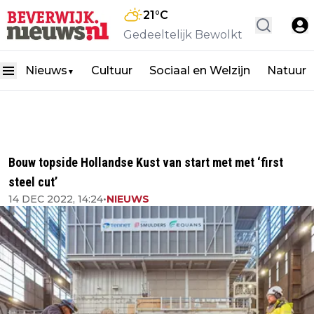
21
°C
Gedeeltelijk Bewolkt
Nieuws
Cultuur
Sociaal en Welzijn
Natuur
▼
Bouw topside Hollandse Kust van start met met ‘first
steel cut’
14 DEC 2022, 14:24
•
NIEUWS