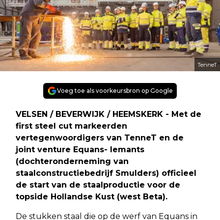
TenneT
Voeg toe als voorkeursbron op Google
VELSEN / BEVERWIJK / HEEMSKERK - Met de
first steel cut markeerden
vertegenwoordigers van TenneT en de
joint venture Equans- Iemants
(dochteronderneming van
staalconstructiebedrijf Smulders) officieel
de start van de staalproductie voor de
topside Hollandse Kust (west Beta).
De stukken staal die op de werf van Equans in