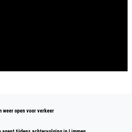
Volgend artikel
BOUW TOPSIDE HOLLANDSE KUST VAN
 weer open voor verkeer
START MET MET ‘FIRST STEEL CUT’
p agent tijdens achtervolging in Limmen