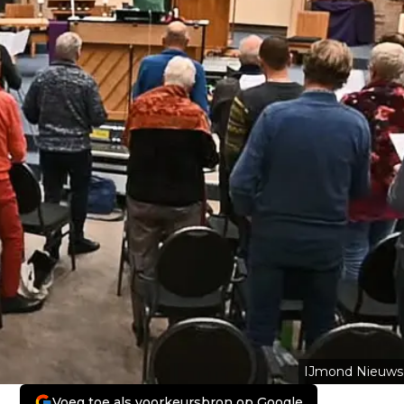
IJmond Nieuws
Voeg toe als voorkeursbron op Google