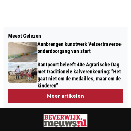
Vorig artikel
Volgend artikel
NOOIT EERDER ZO WARM OP
Meest Gelezen
‘GEPENSIONEERDE’ PAUS BENEDICTUS
OUDJAARSDAG; NIEUWJAARSDUIK
Aanbrengen kunstwerk Velsertraverse-
XVI OVERLEDEN OP 95-JARIGE
BIJ LENTETEMPERATUREN
onderdoorgang van start
LEEFTIJD
Santpoort beleeft 40e Agrarische Dag
met traditionele kalverenkeuring: “Het
gaat niet om de medailles, maar om de
kinderen”
Meer artikelen