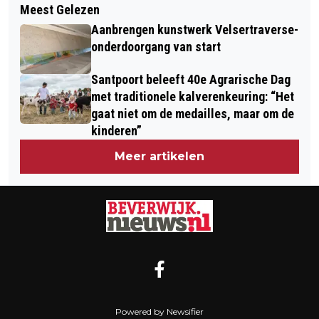
DOE-WEER-MEE-KARAVAAN REIST AF
Meest Gelezen
KENTER JEUGDHULP OP ZOEK NAAR
NAAR LANDGOED RORIK
Aanbrengen kunstwerk Velsertraverse-
PLEEGGEZINNEN
onderdoorgang van start
Santpoort beleeft 40e Agrarische Dag
met traditionele kalverenkeuring: “Het
gaat niet om de medailles, maar om de
kinderen”
Meer artikelen
Powered by Newsifier