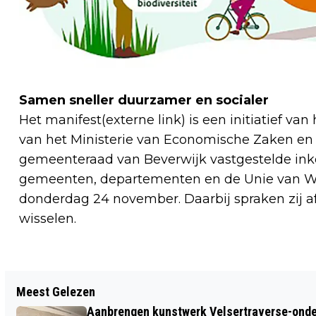
Samen sneller duurzamer en socialer
Het manifest(externe link) is een initiatief 
van het Ministerie van Economische Zaken en Kl
gemeenteraad van Beverwijk vastgestelde inkoo
gemeenten, departementen en de Unie van W
donderdag 24 november. Daarbij spraken zij af
wisselen.
Vorig artikel
Meest Gelezen
TATA STEEL ERKEND ALS EEN VAN DE
Aanbrengen kunstwerk Velsertraverse-onde