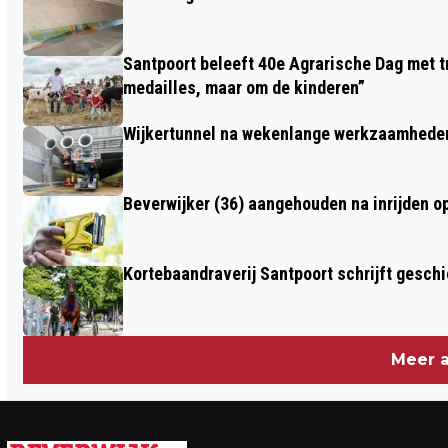
MEEST CO2-EFFICIËNTE
STAALFABRIEKEN IN DE WERELD
Santpoort beleeft 40e Agrarische Dag met tr
medailles, maar om de kinderen”
Wijkertunnel na wekenlange werkzaamheden
Beverwijker (36) aangehouden na inrijden o
Kortebaandraverij Santpoort schrijft gesc
Meer a