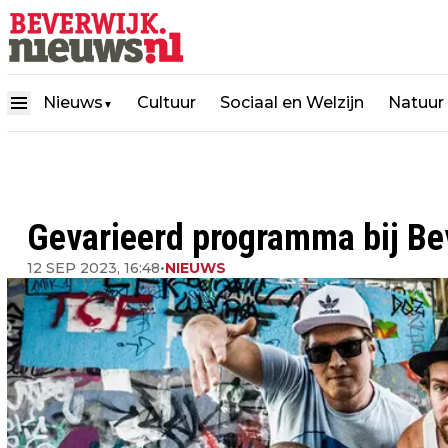
Nieuws
Cultuur
Sociaal en Welzijn
Natuur
▼
Gevarieerd programma bij Bev
12 SEP 2023, 16:48
•
NIEUWS