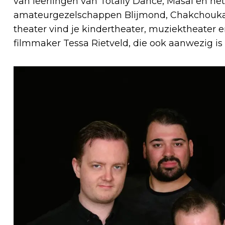
van leerlingen van Totally Dance, Masal en h
amateurgezelschappen Blijmond, Chakchouka en
theater vind je kindertheater, muziektheater
filmmaker Tessa Rietveld, die ook aanwezig is 