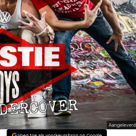
Aangeleverd
Voeg toe als voorkeursbron op Google